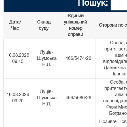
Пошук:
Єдиний
Дата/
Склад
унікальний
Сторони по с
Час
суду
номер
справи
Особа, 
притягаєт
Луців-
10.08.2026
адмін
Шумська
466/5474/26
09:15
відповідал
Н.Л.
Давидкіна
Іванів
Особа, 
притягаєт
Луців-
10.08.2026
адмін
Шумська
466/5686/26
09:20
відповідал
Н.Л.
Фляк Мих
Богдано
Позивач: То