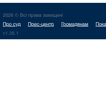
2026 © Всі права захищені
Особа, 
притягаєт
Луців-
Про суд
Прес-центр
Громадянам
Пока
10.08.2026
адмін
Шумська
466/5754/26
09:25
відповідал
v1.38.1
Н.Л.
Пузанськи
Андрійо
Особа, 
притягаєт
10.08.2026
Єзерський
адмін
466/5480/26
09:30
Р.Б.
відповідал
Дробенко Ан
Василі