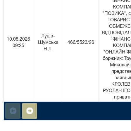
"ФІНАН
КОМПА
"ПОЗИКА", с
ТОВАРИС
ОБМЕЖЕ
ВІДПОВІДА
Луців-
10.08.2026
"ФІНАН
Шумська
466/5523/26
09:25
КОМПА
Н.Л.
"ОНЛАЙН Ф
боржник: Тр
Миколайо
предста
заявни
КРОЛЕВ
РУСЛАН ІГ
приват
виконавець
Андрій Анд