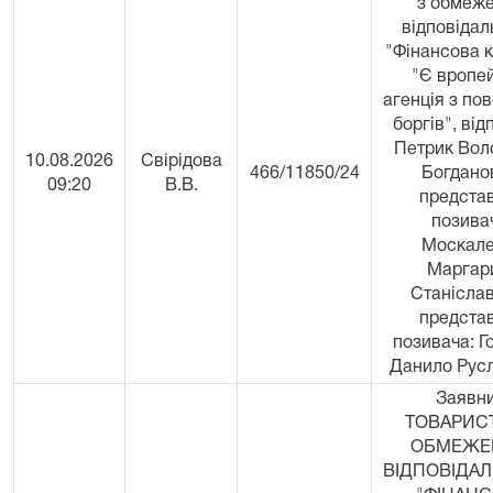
з обмеж
відповідал
"Фінансова 
"Є вропе
агенція з по
боргів", від
Петрик Вол
10.08.2026
Свірідова
466/11850/24
Богдано
09:20
В.В.
предста
позива
Москале
Маргар
Станіслав
предста
позивача: Г
Данило Рус
Заявни
ТОВАРИС
ОБМЕЖЕ
ВІДПОВІДА