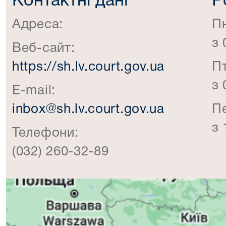
Контактні дані
Р
Адреса:
П
з 
Веб-сайт:
https://sh.lv.court.gov.ua
П
з 
E-mail:
inbox@sh.lv.court.gov.ua
П
з 
Телефони:
(032) 260-32-89