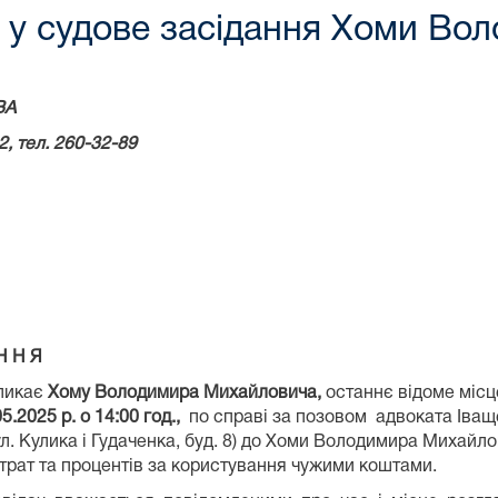
 у судове засідання Хоми Во
ВА
2, тел. 260-32-89
Н Н Я
ликає
Хому Володимира Михайловича,
останнє відоме місце 
5.2025 р. о 14:00 год.
,
по справі за позовом адвоката Іваще
. Кулика і Гудаченка, буд. 8) до Хоми Володимира Михайлови
втрат та процентів за користування чужими коштами.