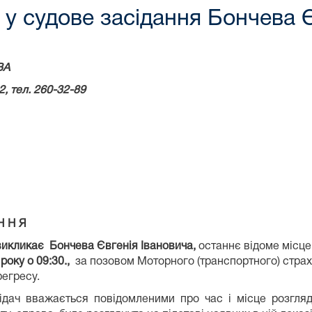
у судове засідання Бончева Є
ВА
2, тел. 260-32-89
Н Н Я
икликає
Бончева Євгенія Івановича,
останнє відоме місце 
5
року о
09:30
.,
за позовом Моторного (транспортного) страх
регресу.
відач вважається повідомленими про час і місце розгля