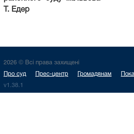
Т. Едер
2026 © Всі права захищені
Про суд
Прес-центр
Громадянам
Пока
v1.38.1