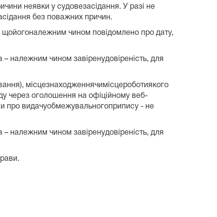
ичини неявки у судовезасідання. У разі не
асідання без поважних причин.
и, щойогоналежним чином повідомлено про дату,
а – належним чином завіренудовіреність, для
бування), місцезнаходженнячимісцероботиякого
ду через оголошення на офіційному веб-
ави про видачуобмежувальногоприпису - не
а – належним чином завіренудовіреність, для
рави.