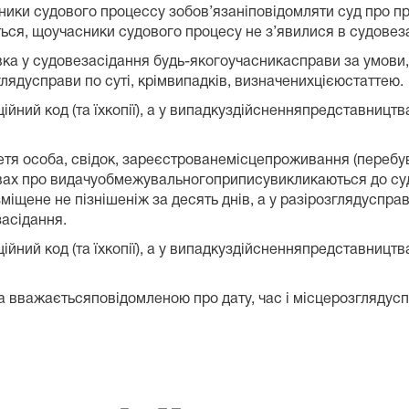
ники судового процессу зобов’язаніповідомляти суд про пр
ься, щоучасники судового процесу не з’явилися в судовез
явка у судовезасідання будь-якогоучасникасправи за умов
лядусправи по суті, крімвипадків, визначенихцієюстаттею.
ий код (та їхкопії), а у випадкуздійсненняпредставництв
третя особа, свідок, зареєстрованемісцепроживання (пере
авах про видачуобмежувальногоприписувикликаються до су
зміщене не пізнішеніж за десять днів, а у разірозглядуспр
засідання.
ий код (та їхкопії), а у випадкуздійсненняпредставництв
вважаєтьсяповідомленою про дату, час і місцерозглядусп