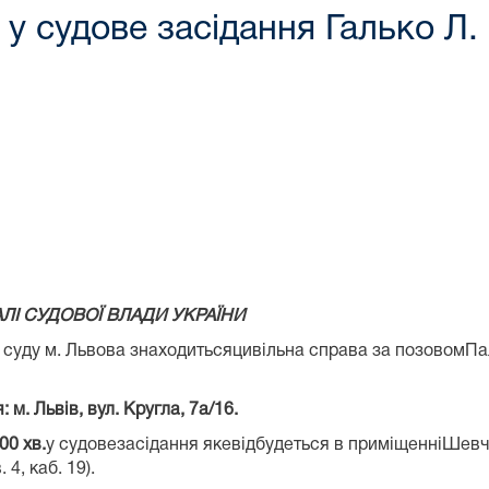
у судове засідання Галько Л. 
І СУДОВОЇ ВЛАДИ УКРАЇНИ
 м. Львова знаходитьсяцивільна справа за позовомПалайди
. Львів, вул. Кругла, 7а/16.
00 хв.
у судовезасідання якевідбудеться в приміщенніШевч
 4, каб. 19).