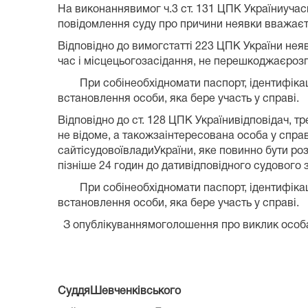
На виконаннявимог ч.3 ст. 131 ЦПК Україниучас
повідомлення суду про причини неявки вважаєт
Відповідно до вимогстатті 223 ЦПК України не
час і місцецьогозасідання, не перешкоджаєрозг
При собінеобхідномати паспорт, ідентифікаційн
встановлення особи, яка бере участь у справі.
Відповідно до ст. 128 ЦПК Українивідповідач, 
не відоме, а такожзаінтересована особа у спр
сайтісудовоївладиУкраїни, яке повинно бути ро
пізніше 24 годин до дативідповідного судового 
При собінеобхідномати паспорт, ідентифікаційн
встановлення особи, яка бере участь у справі.
З опублікуваннямоголошення про виклик особа 
СуддяШевченківського