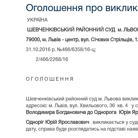
Оголошення про виклик 
УКРАЇНА
ШЕВЧЕНКІВСЬКИЙ РАЙОННИЙ СУД м. ЛЬВО
79000, м.
Львів - центр, вул. Січових Стрільців, 1
31.10.2016 р. №466/6358/16-ц;
2/466/2268/16
О Г О Л О Ш Е Н Н Я
Шевченківський районний суд м. Львова викли
адресою: м. Львів, вул. Хвильового, 36 кв. 4 у 
В
олодимира Б
огдановича до Однор
ога Ю
рія Я
р
Одноріг Юрій Ярославович
викликається у судо
дату, справа буде розглядатись на підставі наяв