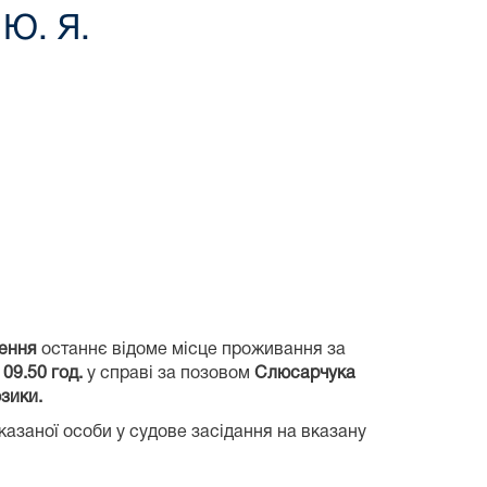
 Ю. Я.
ження
останнє відоме місце проживання за
 09.50 год.
у справі за позовом
Слюсарчука
озики
.
вказаної особи у судове засідання на вказану