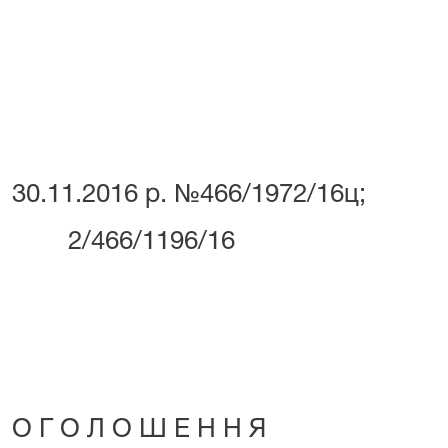
30.11.2016 р. №466/1972/16ц;
2/466/1196/16
О Г О Л О Ш Е Н Н Я