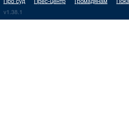
Про суд
Прес-центр
Громадянам
Пока
v1.38.1