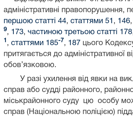
адміністративні правопорушення, 
першою статті 44
,
статтями 51
,
146
9
,
173
,
частиною третьою статті 178
1
-7
,
статтями 185
,
187
цього Кодексу
притягається до адміністративної ві
обов’язковою.
У разі ухилення від явки на викл
справ або судді районного, районног
міськрайонного суду цю особу мож
справ (Національною поліцією) підд