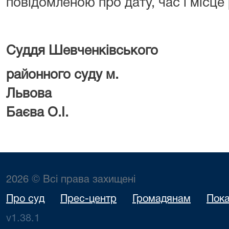
повідомленою про дату, час і місце
Суддя Шевченківського
районного суду м.
Льв
Баєва О.І.
2026 © Всі права захищені
Про суд
Прес-центр
Громадянам
Пока
v1.38.1