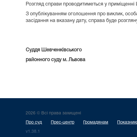
Розгляд справи проводитиметься у приміщенні Ше
З опублікуванням оголошення про виклик, особа
засідання на вказану дату, справа буде розгляну
Суддя Шевченківського
районного суду м. Львова Д
2026 © Всі права захищені
Про суд
Прес-центр
Громадянам
Показники
v1.38.1