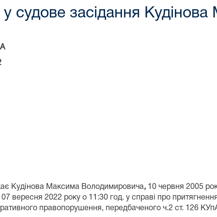
у судове засідання Кудінова 
А
2
икає Кудінова Максима Володимировича
,
10 червня 2005 рок
я 07 вересня 2022 року о 11:30 год. у справі про притягненн
ативного правопорушення, передбаченого ч.2 ст. 126 КУп