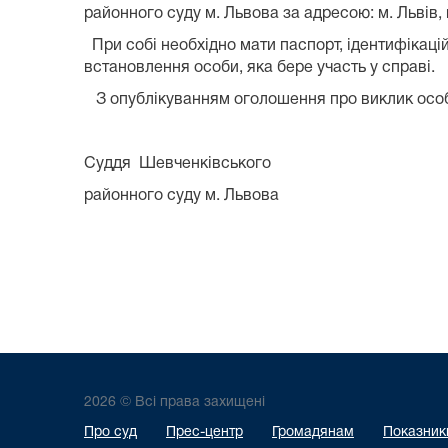
районного суду м. Львова за адресою: м. Львів, ву
При собі необхідно мати паспорт, ідентифікаційн
встановлення особи, яка бере участь у справі.
З опублікуванням оголошення про виклик особа
Суддя Шевченківського
районного суду м. Львов
2026 © Всі права захищені
Про суд
Прес-центр
Громадянам
Показники