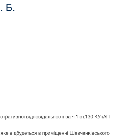
. Б.
тративної відповідальності за ч.1 ст.130 КУпАП
 яке відбудеться в приміщенні Шевченківського