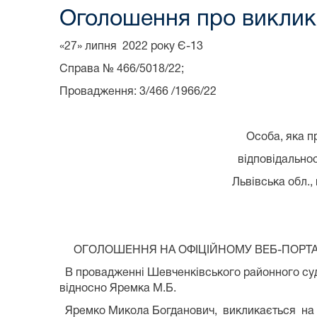
Оголошення про виклик 
«27» липня 2022 року Є-13
Справа № 466/5018/22;
Провадження: 3/466 /1966/22
Особа, яка притягається д
відповідальності: Яремко 
Львівська обл., м. Жовква, в
ОГОЛОШЕННЯ НА ОФІЦІЙНОМУ ВЕБ-ПОРТАЛ
В провадженні Шевченківського районного суду 
відносно Яремка М.Б.
Яремко Микола Богданович, викликається на 15