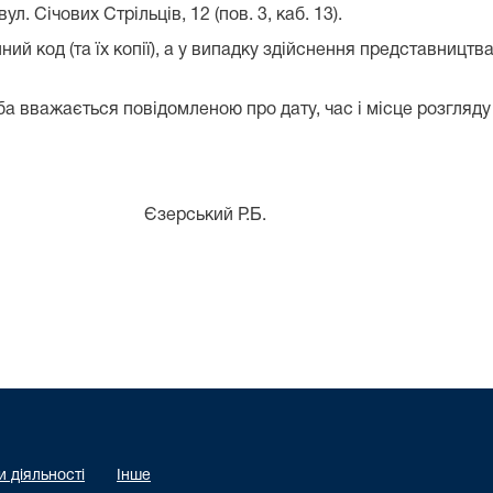
л. Січових Стрільців, 12 (пов. 3, каб. 13).
ий код (та їх копії), а у випадку здійснення представництв
 вважається повідомленою про дату, час і місце розгляду
а Єзерський Р.Б.
 діяльності
Інше