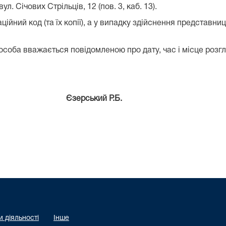
л. Січових Стрільців, 12 (пов. 3, каб. 13).
ний код (та їх копії), а у випадку здійснення представниц
а вважається повідомленою про дату, час і місце розгл
а Єзерський Р.Б.
 діяльності
Інше