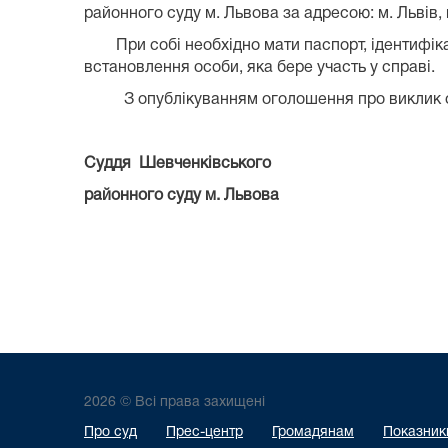
районного суду м. Львова за адресою: м. Львів, ву
При собі необхідно мати паспорт, ідентифікацій
встановлення особи, яка бере участь у справі.
З опублікуванням оголошення про виклик особ
Суддя Шевченківського
районного суду м. Львов
2026 © Всі права захищені
Про суд
Прес-центр
Громадянам
Показники