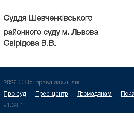
Суддя Шевченківського
районного суду 
Свірідова В.В.
2026 © Всі права захищені
Про суд
Прес-центр
Громадянам
Пока
v1.38.1