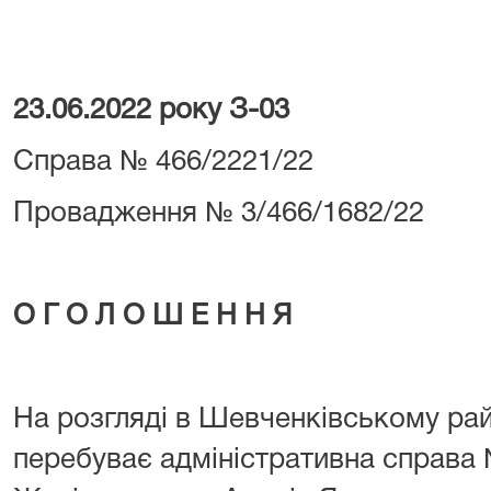
23.06.2022 року З-03
Справа № 466/2221/22
Провадження № 3/466/1682/22
О Г О Л О Ш Е Н Н Я
На розгляді в Шевченківському рай
перебуває адміністративна справа 