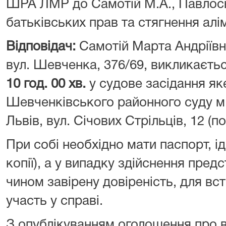
ШРА ЛМР до Самотій М.А., Павлось
батьківських прав та стягнення алім
Відповідач:
Самотій Марта Андріївн
вул. Шевченка, 376/69, викликаєт
10
год.
00 хв.
у судове засідання як
Шевченківського районного суду м.
Львів, вул. Січових Стрільців, 12 (пов
При собі необхідно мати паспорт, ід
копії), а у випадку здійснення пре
чином завірену довіреність, для вс
участь у справі.
З опублікуванням оголошення про 