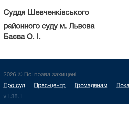
Суддя Шевченківського
районного суд
Баєва О. І.
2026 © Всі права захищені
Про суд
Прес-центр
Громадянам
Пока
v1.38.1