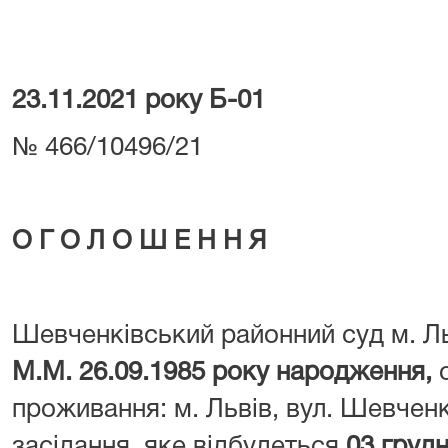
23.11.2021 року Б-01
№ 466/10496/21
О Г О Л О Ш Е Н Н Я
Шевченківський районний суд м. Л
М.М. 26.09.1985 року народження,
проживання: м. Львів, вул. Шевчен
засідання яке відбудеться
03 грудн