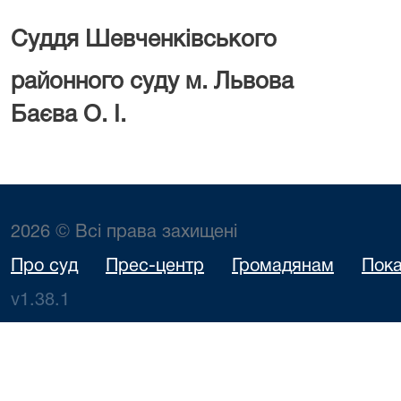
Суддя Шевченківського
районного суд
Баєва О. І.
2026 © Всі права захищені
Про суд
Прес-центр
Громадянам
Пока
v1.38.1