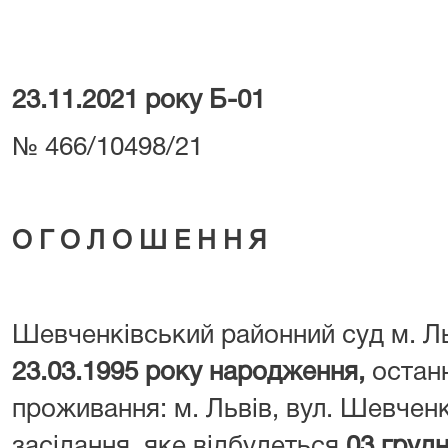
23.11.2021 року Б-01
№ 466/10498/21
О Г О Л О Ш Е Н Н Я
Шевченківський районний суд м. Л
23.03.1995 року народження,
остан
проживання: м. Львів, вул. Шевчен
засідання яке відбудеться
03 грудн