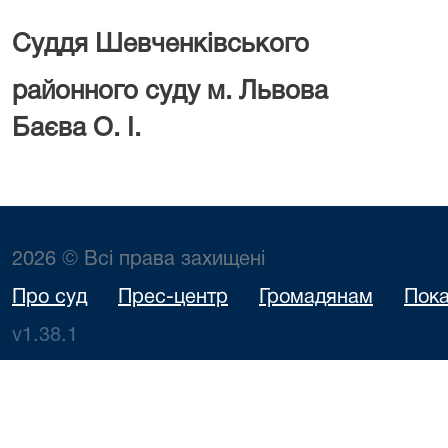
Суддя Шевченківського
районного суд
Баєва О. І.
2026 © Всі права захищені
Про суд
Прес-центр
Громадянам
Пока
v1.38.1