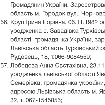
Громадянин України. Зареєстров
область м. Городок вул.. Чорновол
Круц Ірина Ігорівна, 06.11.1982 
уродженка с. Завадівка Турківсь
області, громадянка України, за
Львівська область Турківський ра
Рудовець, 18, т.066-9084559;
Лебедєва Анна Євстахівна, 23.1
уродженка львівської області Яв
Семерівкв, громадянка укроаїни
адресою Львівська область м. Яво
32, т. 067-1545855;