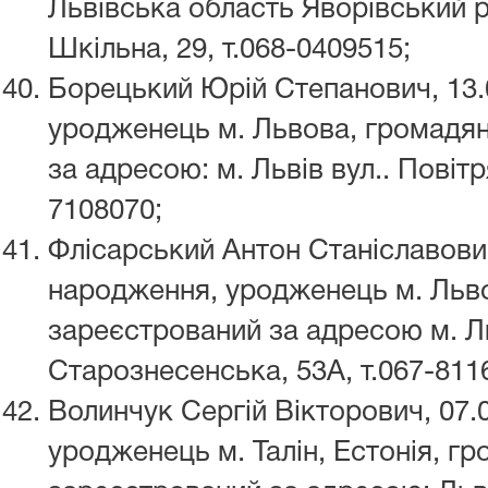
Львівська область Яворівський ра
Шкільна, 29, т.068-0409515;
Борецький Юрій Степанович, 13.
уродженець м. Львова, громадян
за адресою: м. Львів вул.. Повітря
7108070;
Флісарський Антон Станіславович
народження, уродженець м. Льво
зареєстрований за адресою м. Ль
Старознесенська, 53А, т.067-811
Волинчук Сергій Вікторович, 07.
уродженець м. Талін, Естонія, гр