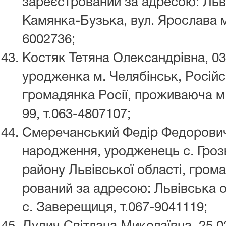
зареєстрований за адресою: Льв
Камянка-Бузька, вул. Ярослава му
6002736;
Костяк Тетяна Олександрівна, 03
уродженка м. Челябінськ, Російс
громадянка Росії, проживаюча м. 
99, т.063-4807107;
Смеречанський Федір Федорович,
народження, уродженець с. Гро
району Львівської області, гром
рований за адресою: Львівська 
с. Заверещиця, т.067-9041119;