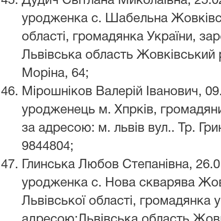
Дудич Світлана Миколаївна, 25.
уродженка с. Шабельна Жовківс
області, громадянка України, за
Львівська область Жовківський 
Моріна, 64;
Мірошніков Валерій Іванович, 09
уродженець м. Хпрків, громадян
за адресою: м. львів вул.. Тр. Гри
9844804;
Глинська Любов Степанівна, 26.
уродженка с. Нова скварява Жо
Львівської області, громадянка 
адресою:Львівська область Жовк