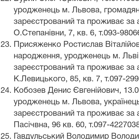
уродженець м. Львова, громадян
зареєстрований та проживає за а
О.Степанівни, 7, кв. 6, т.093-9806
Присяженко Ростислав Віталійов
народження, уродженець м. Льві
зареєстрований та проживає за а
К.Левицького, 85, кв. 7, т.097-29
Кобозев Денис Євгенійович, 13.
уродженець м. Львова, українець
зареєстрований та проживає за а
Пасічвна, 96 кв. 60, т.097-4227038
Гавдульський Володимир Володим