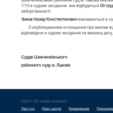
Шевченківський районний суд м. Львова викли
7/13 в судове засідання яке відбудеться
03 гру
заборгованості.
Зиков Назар Констянтинович
викликається в су
З опублікуванням оголошення про виклик відп
відповідача в судове засідання на вказану дату, 
Суддя Шевченківського
районного суду м. Львова
2026 © Всі права захищені
Про суд
Прес-центр
Громадянам
Показники