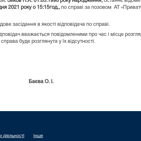
кає
Зиков Н.К. 01.03.1990 року народження,
останнє відоме 
дня 2021 року о 15:15год.,
по справі за позовом АТ «Приват
дове засідання в якості відповідача по справі.
овідач вважається повідомленими про час і місце розгля
справа буде розглянута у їх відсутності.
 Баєва О. І.
 діяльності
Інше