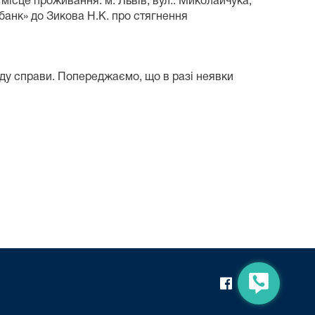
місце проживання: м. Львів, вул.. Миколайчука,
банк» до Зикова Н.К. про стягнення
ду справи. Попереджаємо, що в разі неявки