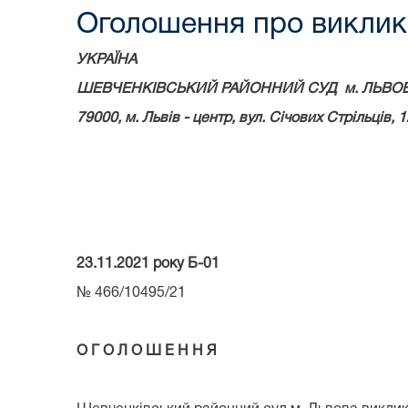
Оголошення про виклик 
УКРАЇНА
ШЕВЧЕНКІВСЬКИЙ РАЙОННИЙ СУД м. ЛЬВО
79000, м.
Львів - центр, вул. Січових Стрільців,
1
23.11.2021 року Б-01
№ 466/10495/21
О Г О Л О Ш Е Н Н Я