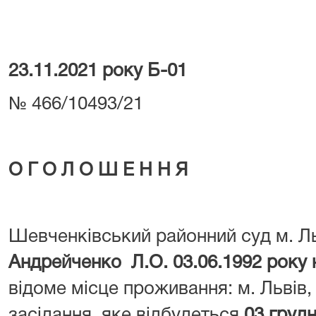
23.11.2021 року Б-01
№ 466/10493/21
О Г О Л О Ш Е Н Н Я
Шевченківський районний суд м. Л
Андрейченко Л.О. 03.06.1992 року
відоме місце проживання: м. Львів, 
засідання яке відбудеться
03 грудн