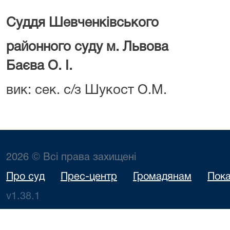
Суддя Шевченківського
районного суд
Баєва О. І.
вик: сек. с/з Шукост О.М.
2026 © Всі права захищені
Про суд
Прес-центр
Громадянам
Пока
v1.38.1