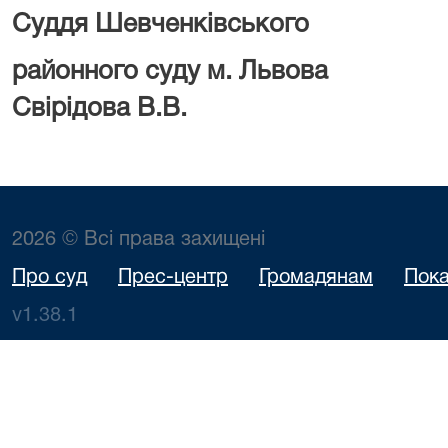
Суддя Шевченківського
районного суду 
Свірідова В.В.
2026 © Всі права захищені
Про суд
Прес-центр
Громадянам
Пока
v1.38.1