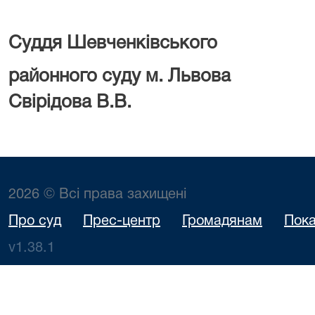
Суддя Шевченківського
районного суду 
Свірідова В.В.
2026 © Всі права захищені
Про суд
Прес-центр
Громадянам
Пока
v1.38.1