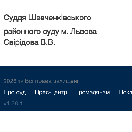
Суддя Шевченківського
районного суду 
Свірідова В.В.
2026 © Всі права захищені
Про суд
Прес-центр
Громадянам
Пока
v1.38.1