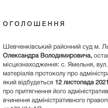
О Г О Л О Ш Е Н Н Я
Шевченківський районний суд м. Л
Олександра Володимировича,
оста
місцезнаходження: с. Ямельня, вул.
матеріалів протоколу про адмініст
який відбудеться
12 листопада 2021
про притягнення його адміністратив
вчинення адміністративного право