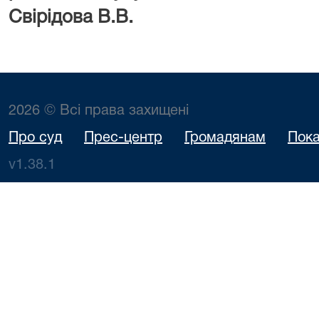
Свірідова В.В.
2026 © Всі права захищені
Про суд
Прес-центр
Громадянам
Пока
v1.38.1