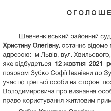
О Г О Л О Ш Е
Шевченківський районний суд м
Христину Олегівну,
останнє відоме 
адресою: м.Львів, вул. Хвильового,
яке відбудеться
12 жовтня 2021 ро
позовом Зубко Софії Іванівни до Зу
участю третьої особи на стороні п
Володимировича про визнання особ
право користування житловим при