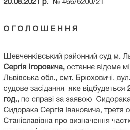
20.08.2021 р.
№ 466/6200/21
О Г О Л О Ш Е Н Н Я
Шевченківський районний суд м. Л
Сергія Ігоровича
,
останнє відоме м
Львівська обл., смт. Брюховичі, вул.
судове засідання яке відбудеться
год.,
по справі за заявою Сидорака
Сидорака Сергія Івановича, третя
Станіславівна про визначення частки