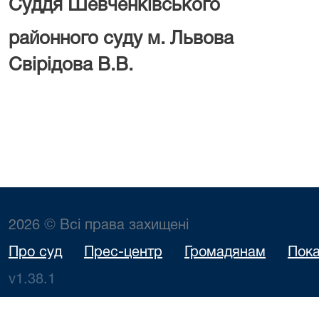
Суддя Шевченківського
районного суд
Свірідова В.В.
2026 © Всі права захищені
Про суд
Прес-центр
Громадянам
Пока
v1.38.1