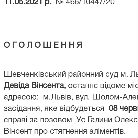
11.05.2021 р.
№ 466/10447/20
О Г О Л О Ш Е Н Н Я
Шевченківський районний суд м. Л
Девіда Вінсента,
останнє відоме мі
адресою: м.Львів, вул. Шолом-Але
засідання, яке відбудеться
08 черв
справі за позовом Ус Галини Олекс
Вінсент про стягнення аліментів.