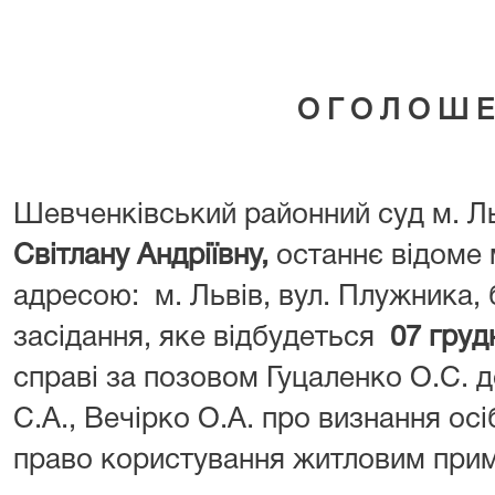
О Г О Л О Ш Е
Шевченківський районний суд м. Л
Світлану Андріївну
,
останнє відоме 
адресою: м. Львів, вул. Плужника, б
засідання, яке відбудеться
07 груд
справі за позовом Гуцаленко О.С. д
С.А., Вечірко О.А. про визнання ос
право користування житловим при