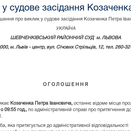
у судове засідання Козаченк
шення про виклик у судове засідання Козаченка Петра Іва
УКРАЇНА
ШЕВЧЕНКІВСЬКИЙ РАЙОННИЙ СУД м. ЛЬВОВА
000, м. Львів - центр, вул. Січових Стрільців, 12, тел. 260-32
О Г О Л О Ш Е Н Н Я
ликає
Козаченка Петра Івановича
,
останнє відоме місце прож
о 09:55 год.,
по адміністративній справі про притягнення до
.
, яка притягується до адміністративної відповідальності