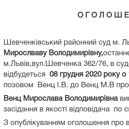
О Г О Л О Ш Е
Шевченківський районний суд м. Л
Мирослваву Володимирівну,
останн
м.Львів,вул.Шевченка 362/76, в суд
відбудеться
08 грудня 2020 року о 
позовом Венц І.В. до Венц М.В про
Венц Мирослава Володимирівна
ви
засідання в якості відповідача по с
З опублікуванням оголошення про в