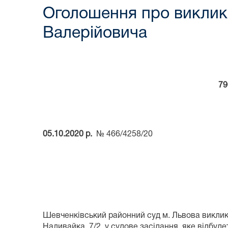
Оголошення про виклик 
Валерійовича
79
05.10.2020 р.
№ 466/4258/20
Шевченківський районний суд м. Львова викли
Наливайка, 7/2 у судове засідання, яке відбуд