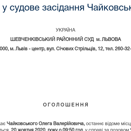
у судове засідання Чайковсь
УКРАЇНА
ШЕВЧЕНКІВСЬКИЙ РАЙОННИЙ СУД м. ЛЬВОВА
000, м.
Львів - центр, вул. Січових Стрільців,
12
, тел. 260-32
О Г О Л О Ш Е Н Н Я
кає
Чайковського Олега Валерійовича,
останнє відоме місц
еться
20 жовтня 2020 року о 09:50 год.
у справі за позовом