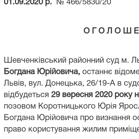
01.09.2020 р.
№ 466/5830/20
О Г О Л О Ш Е
Шевченківський районний суд м. Л
Богдана Юрійовича,
останнє відоме
Львів, вул. Донецька, 26/19-А в су
відбудеться
29 вересня 2020 року н
позовом Коротницького Юрія Ярос
Богдана Юрійовича про визнання о
право користування жилим приміщ