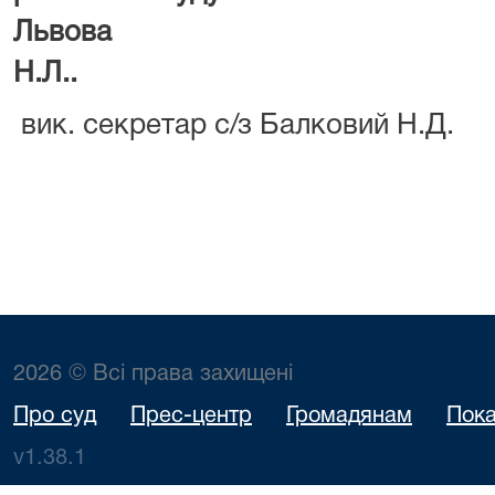
Львова Луців
Н.Л..
вик. секретар с/з Балковий Н.Д.
2026 © Всі права захищені
Про суд
Прес-центр
Громадянам
Пока
v1.38.1