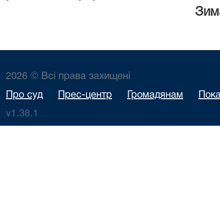
Зима І.
2026 © Всі права захищені
Про суд
Прес-центр
Громадянам
Пока
v1.38.1