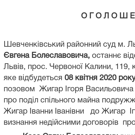
О Г О Л О Ш Е
Шевченківський районний суд м. Л
Євгена Болеславовича,
останнє від
Львів, прос. Червоної Калини, 119, 
яке відбудеться
08 квітня 2020 року
позовом Жигар Ігоря Васильовича 
про поділ спільного майна подружж
Жигар Іванни Іванівни до Жигар І
визнання недійсними договорів про