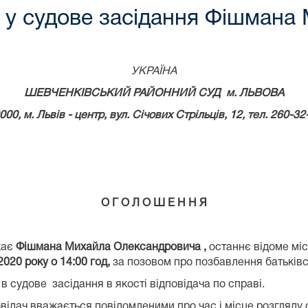
 у судове засідання Фішмана
УКРАЇНА
ШЕВЧЕНКІВСЬКИЙ РАЙОННИЙ СУД м. ЛЬВОВА
000, м.
Львів - центр, вул. Січових Стрільців,
12
, тел. 260-32
О Г О Л О Ш Е Н Н Я
кає
Фішмана Михайла Олександровича ,
останнє відоме міс
020 року о 14:00 год,
за позовом про позбавлення батьківс
в судове засідання в якості відповідача по справі.
відач вважається повідомленими про час і місце розгляду