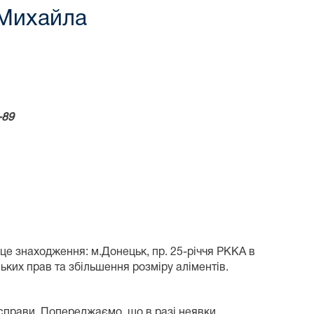
 Михайла
-89
це знаходження: м.Донецьк, пр. 25-річчя РККА в
ьких прав та збільшення розміру аліментів.
 справи. Попереджаємо, що в разі неявки