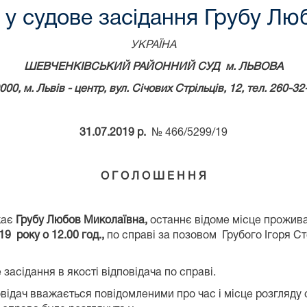
у судове засідання Грубу Лю
УКРАЇНА
ШЕВЧЕНКІВСЬКИЙ РАЙОННИЙ СУД м. ЛЬВОВА
000, м.
Львів - центр, вул. Січових Стрільців,
12
, тел. 260-32
31.07.2019 р.
№ 466/5299/19
О Г О Л О Ш Е Н Н Я
кає
Грубу Любов Миколаївна
,
останнє відоме місце проживанн
19 року о 12.00 год.,
по справі за позовом Грубого Ігоря С
засідання в якості відповідача по справі.
відач вважається повідомленими про час і місце розгляду