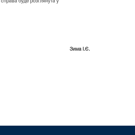
, справа буде розглянута у
Львова Зима І.Є.