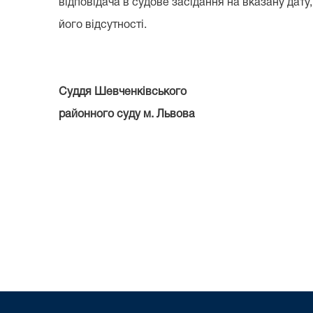
відповідача в судове засідання на вказану дату
його відсутності.
Суддя Шевченківського
районного суду м. 