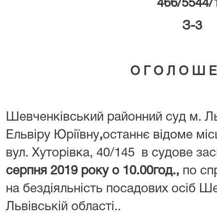
466/5544/
З-3
О Г О Л О Ш Е
Шевченківський районний суд м. Л
Ельвіру Юріївну
,
останнє відоме міс
вул. Хуторівка, 40/145 в судове за
серпня 2019 року о 10.00год.,
по сп
на бездіяльність посадових осіб Ш
Львівській області..