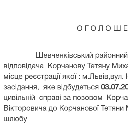
О Г О Л О Ш Е
Шевченківський районний су
відповідача Корчанову Тетяну Миха
місце реєстрації якої : м.Львів,вул.
засідання, яке відбудеться
03.07.2
цивільній справі за позовом Корч
Вікторовича до Корчанової Тетяни 
шлюбу