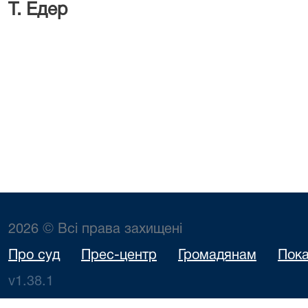
Т. Едер
2026 © Всі права захищені
Про суд
Прес-центр
Громадянам
Пока
v1.38.1