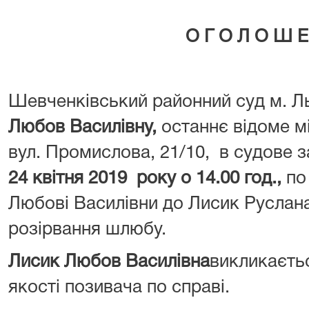
О Г О Л О Ш Е
Шевченківський районний суд м. Л
Любов Василівну
,
останнє відоме м
вул. Промислова, 21/10, в судове 
24 квітня 2019 року о 14.00 год.,
по
Любові Василівни до Лисик Руслан
розірвання шлюбу.
Лисик Любов Василівна
викликаєтьс
якості позивача по справі.