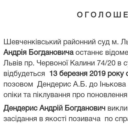
О Г О Л О Ш Е
Шевченківський районний суд м. Л
Андрія Богдановича
останнє відоме
Львів пр. Червоної Калини 74/20 в 
відбудеться
13 березня 2019 року о
позовом Дендерис А.Б. до Інькова 
опіки та піклування про поновлення
Дендерис Андрій Богданович
викли
засідання в якості позивача по спр