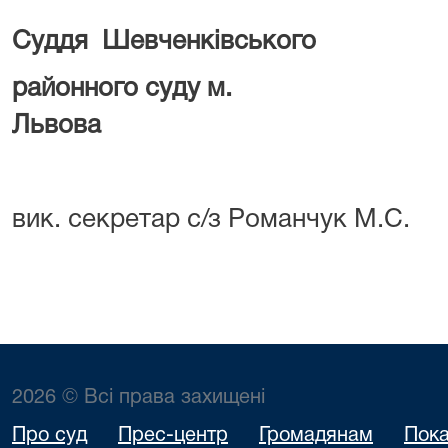
Суддя
Шевченківського
районного суду м.
Львова Федо
вик. секретар с/з Романчук М.С.
2026 © Всі права захищені
Про суд
Прес-центр
Громадянам
Пока