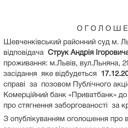
О Г О Л О Ш Е
Шевченківський районний суд м. Л
відповідача
Струк Андрія Ігорович
проживання: м.Львів, вул.Льняна, 2
засідання яке відбудеться
17
.12
.2
справі за позовом Публічного акц
Комерційний банк «Приватбанк» до 
про стягнення заборгованості за 
З опублікуванням оголошення про в