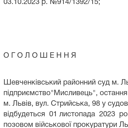
03.10.2023 р. №914/1392/15;
О Г О Л О Ш Е Н Н Я
Шевченківський районний суд м. Л
підприємство"Мисливець", остання
м. Львів, вул. Стрийська, 98 у судо
відбудеться 01 листопада 2023 року
позовом військової прокуратури Ль